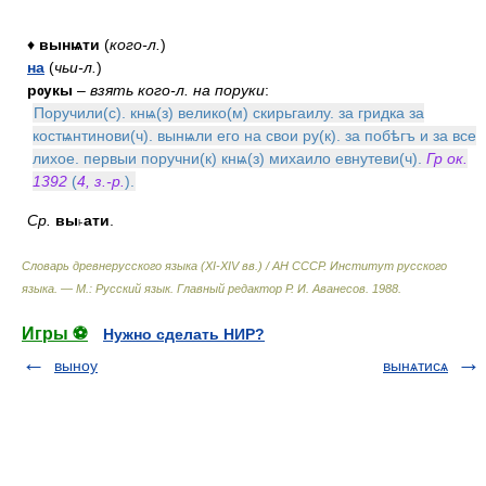
♦
вынѩти
(
кого-л.
)
на
(
чьи-л.
)
рѹкы
–
взять кого-л. на поруки
:
Поручили(с). кнѩ(з) велико(м) скирьгаилу. за гридка за
костѩнтинови(ч). вынѩли его на свои ру(к). за побѣгъ и за все
лихое. первыи поручни(к) кнѩ(з) михаило евнутеви(ч).
Гр ок.
1392
(
4, з.-р.
).
Ср.
вы˫ати
.
Словарь древнерусского языка (XI-XIV вв.) / АН СССР. Институт русского
языка. — М.: Русский язык
.
Главный редактор Р. И. Аванесов
.
1988
.
Игры ⚽
Нужно сделать НИР?
выноу
вынѧтисѧ