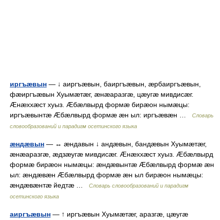
иргъæвын
— ↓ аиргъæвын, баиргъæвын, æрбаиргъæвын,
фæиргъæвын Хуымæтæг, æнæаразгæ, цæугæ мивдисæг.
Æнæххæст хуыз. Æбæлвырд формæ бирæон нымæцы:
иргъæвынтæ Æбæлвырд формæ æн ыл: иргъæвæн …
Словарь
словообразований и парадигм осетинского языка
æндæвын
— ↔ æндавын ↓ андæвын, бандæвын Хуымæтæг,
æнæаразгæ, æдзæугæ мивдисæг. Æнæххæст хуыз. Æбæлвырд
формæ бирæон нымæцы: æндæвынтæ Æбæлвырд формæ æн
ыл: æндæвæн Æбæлвырд формæ æн ыл бирæон нымæцы:
æндæвæнтæ йедтæ …
Словарь словообразований и парадигм
осетинского языка
аиргъæвын
— ↑ иргъæвын Хуымæтæг, аразгæ, цæугæ