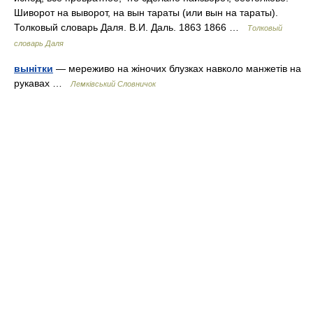
Шиворот на выворот, на вын тараты (или вын на тараты).
Толковый словарь Даля. В.И. Даль. 1863 1866 …
Толковый
словарь Даля
вынітки
— мереживо на жіночих блузках навколо манжетів на
рукавах …
Лемківський Словничок