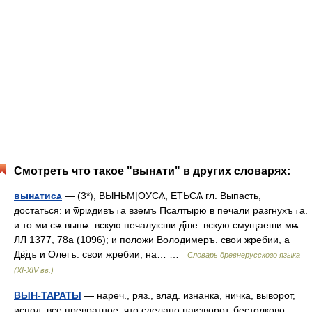
Смотреть что такое "вынѧти" в других словарях:
вынѧтисѧ
— (3*), ВЫНЬМ|ОУСѦ, ЕТЬСѦ гл. Выпасть,
достаться: и ѿрѩдивъ ˫а вземъ Псалтырю в печали разгнухъ ˫а.
и то ми сѩ вынѩ. вскую печалуѥши д҃ше. вскую смущаеши мѩ.
ЛЛ 1377, 78а (1096); и положи Володимеръ. свои жребии, а
Дв҃дъ и Олегъ. свои жребии, на… …
Словарь древнерусского языка
(XI-XIV вв.)
ВЫН-ТАРАТЫ
— нареч., ряз., влад. изнанка, ничка, выворот,
испод; все превратное, что сделано наизворот, бестолково.