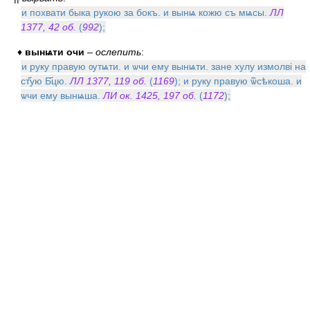
и похвати быка рукою за бокъ. и вынѩ кожю съ мѩсы.
ЛЛ
1377, 42 об.
(
992
);
♦
вынѩти очи
–
ослепить
:
и руку правую ѹтѩти. и ѡчи ему вынѩти. зане хулу измолві на
ст҃ую Б҃цю.
ЛЛ 1377, 119 об.
(
1169
); и руку правую ѿсѣкоша. и
ѡчи ему вынѩша.
ЛИ ок. 1425, 197 об.
(
1172
);