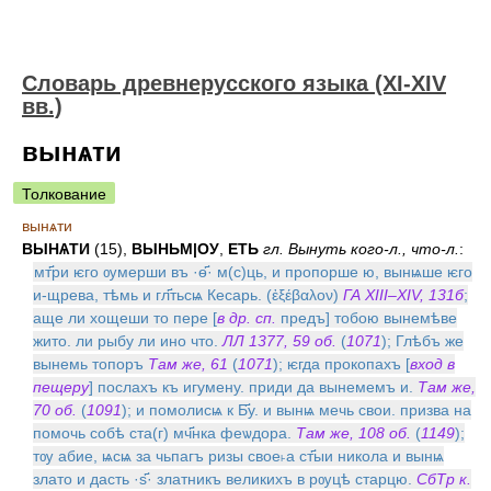
Словарь древнерусского языка (XI-XIV
вв.)
вынѧти
Толкование
вынѧти
ВЫНѦТИ
(15),
ВЫНЬМ|ОУ
,
ЕТЬ
гл. Вынуть кого-л., что-л.
:
мт҃ри ѥго ѹмерши въ ·ѳ҃· м(с)ць, и пропорше ю, вынѩше ѥго
и-щрева, тѣмь и гл҃тьсѩ Кесарь. (ἐξέβαλον)
ГА ХIII–XIV, 131б
;
аще ли хощеши то пере [
в др. сп.
предъ] тобою вынемѣве
жито. ли рыбу ли ино что.
ЛЛ 1377, 59 об.
(
1071
); Глѣбъ же
вынемь топоръ
Там же, 61
(
1071
); ѥгда прокопахъ [
вход в
пещеру
] послахъ къ игумену. приди да вынемемъ и.
Там же,
70 об.
(
1091
); и помолисѩ к Б҃у. и вынѩ мечь свои. призва на
помочь собѣ ста(г) мч҃нка феѡдора.
Там же, 108 об.
(
1149
);
тѹ абие, ѩсѩ за чьпагъ ризы свое˫а ст҃ыи никола и вынѩ
злато и дасть ·ѕ҃· златникъ великихъ в рѹцѣ старцю.
СбТр к.