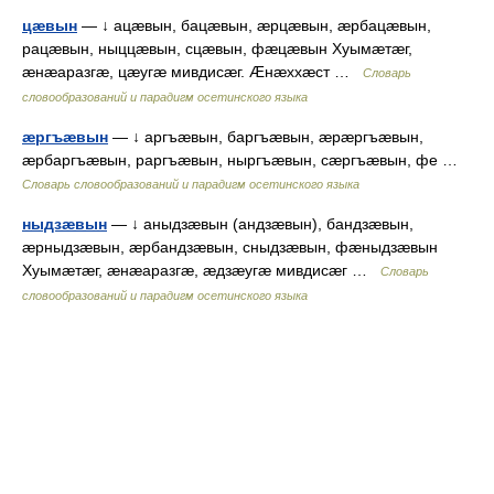
цæвын
— ↓ ацæвын, бацæвын, æрцæвын, æрбацæвын,
рацæвын, ныццæвын, сцæвын, фæцæвын Хуымæтæг,
æнæаразгæ, цæугæ мивдисæг. Æнæххæст …
Словарь
словообразований и парадигм осетинского языка
æргъæвын
— ↓ аргъæвын, баргъæвын, æрæргъæвын,
æрбаргъæвын, раргъæвын, ныргъæвын, сæргъæвын, фе …
Словарь словообразований и парадигм осетинского языка
ныдзæвын
— ↓ аныдзæвын (андзæвын), бандзæвын,
æрныдзæвын, æрбандзæвын, сныдзæвын, фæныдзæвын
Хуымæтæг, æнæаразгæ, æдзæугæ мивдисæг …
Словарь
словообразований и парадигм осетинского языка