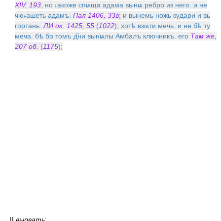
XIV, 193
; но ˫акоже спѩща адама вынѩ ребро из него. и не
чю˫ашеть адамъ.
Пал 1406, 33в
; и вынемь ножь ѹдари и вь
гортань.
ЛИ ок. 1425, 55
(
1022
); хотѣ взѩти мечь. и не бѣ ту
меча. бѣ бо томъ д҃ни вынѩлы Амбалъ ключникъ. его
Там же,
207 об.
(
1175
);
||
вырвать
: