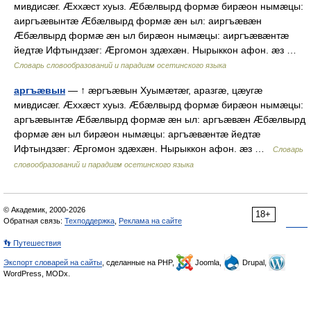
мивдисæг. Æххæст хуыз. Æбæлвырд формæ бирæон нымæцы:
аиргъæвынтæ Æбæлвырд формæ æн ыл: аиргъæвæн
Æбæлвырд формæ æн ыл бирæон нымæцы: аиргъæвæнтæ
йедтæ Ифтындзæг: Æргомон здæхæн. Нырыккон афон. æз …
Словарь словообразований и парадигм осетинского языка
аргъæвын
— ↑ æргъæвын Хуымæтæг, аразгæ, цæугæ
мивдисæг. Æххæст хуыз. Æбæлвырд формæ бирæон нымæцы:
аргъæвынтæ Æбæлвырд формæ æн ыл: аргъæвæн Æбæлвырд
формæ æн ыл бирæон нымæцы: аргъæвæнтæ йедтæ
Ифтындзæг: Æргомон здæхæн. Нырыккон афон. æз …
Словарь
словообразований и парадигм осетинского языка
© Академик, 2000-2026
18+
Обратная связь:
Техподдержка
,
Реклама на сайте
👣 Путешествия
Экспорт словарей на сайты
, сделанные на PHP,
Joomla,
Drupal,
WordPress, MODx.